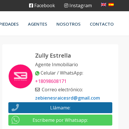
Facebook
Instagram
PIEDADES
AGENTES
NOSOTROS
CONTACTO
Zully Estrella
Agente Inmobiliario
Celular / WhatsApp
:
+18098608171
Correo electrónico
:
zebienesraicesrd@gmail.com
Llámame
:
Escribeme por Whatsapp
: