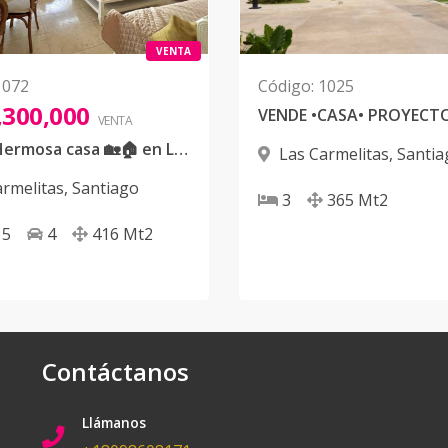
VENTA
1072
Código
:
1025
,300,000
VENTA
VENDE• Hermosa casa 🏡🏠 en Las Carmelitas en exclusivo residencial.
Las Carmelitas
,
Santia
armelitas
,
Santiago
3
365
Mt2
5
4
416
Mt2
Contáctanos
Llámanos