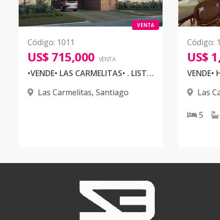
VENTA
Código
:
1011
Código
:
US$ 715,000
US$ 1
VENTA
•VENDE• LAS CARMELITAS• . LISTA PARA ENTREGAR 🏠🏡
Las Carmelitas
,
Santiago
Las C
5