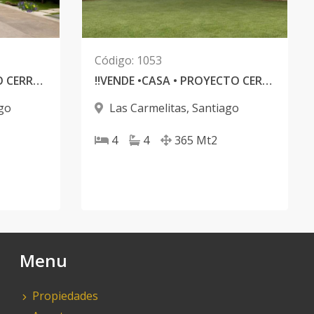
Código
:
1053
VENDE •CASA• PROYECTO CERRADO
‼️VENDE •CASA • PROYECTO CERRADO‼️ ¡Tu oportunidad de tener tu hogar! 532 Mt2 Solar | 365Mt2 de Construcción✨✨
go
Las Carmelitas
,
Santiago
4
4
365
Mt2
Menu
Propiedades